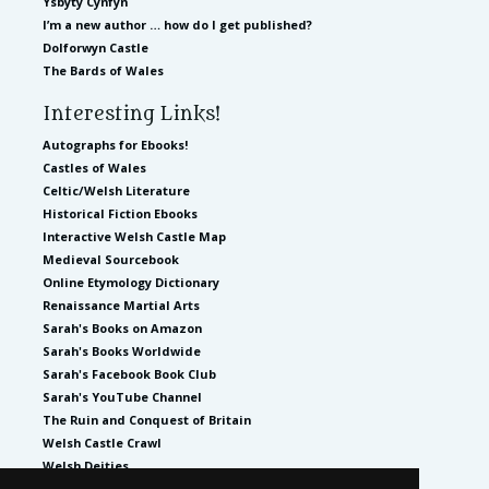
Ysbyty Cynfyn
I’m a new author … how do I get published?
Dolforwyn Castle
The Bards of Wales
Interesting Links!
Autographs for Ebooks!
Castles of Wales
Celtic/Welsh Literature
Historical Fiction Ebooks
Interactive Welsh Castle Map
Medieval Sourcebook
Online Etymology Dictionary
Renaissance Martial Arts
Sarah's Books on Amazon
Sarah's Books Worldwide
Sarah's Facebook Book Club
Sarah's YouTube Channel
The Ruin and Conquest of Britain
Welsh Castle Crawl
Welsh Deities