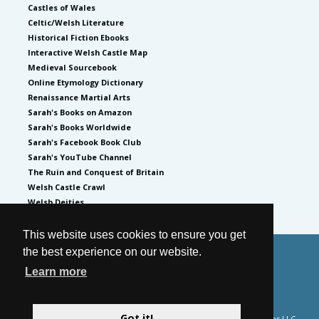
Castles of Wales
Celtic/Welsh Literature
Historical Fiction Ebooks
Interactive Welsh Castle Map
Medieval Sourcebook
Online Etymology Dictionary
Renaissance Martial Arts
Sarah's Books on Amazon
Sarah's Books Worldwide
Sarah's Facebook Book Club
Sarah's YouTube Channel
The Ruin and Conquest of Britain
Welsh Castle Crawl
Welsh Deities
This website uses cookies to ensure you get
the best experience on our website.
© 2026
by Sarah Woodbury
Learn more
Privacy Policy
Website by GoCreate.me
Got it!
Please note Sarah Woodbury is a participant in the Amazon Services LLC