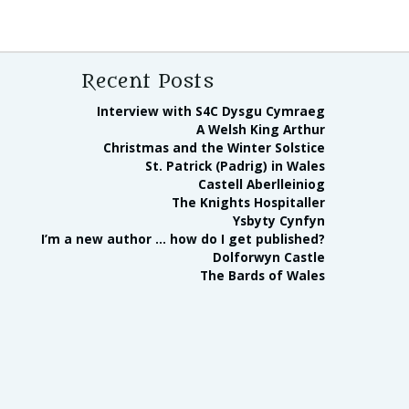
Recent Posts
Interview with S4C Dysgu Cymraeg
A Welsh King Arthur
Christmas and the Winter Solstice
St. Patrick (Padrig) in Wales
Castell Aberlleiniog
The Knights Hospitaller
Ysbyty Cynfyn
I’m a new author … how do I get published?
Dolforwyn Castle
The Bards of Wales