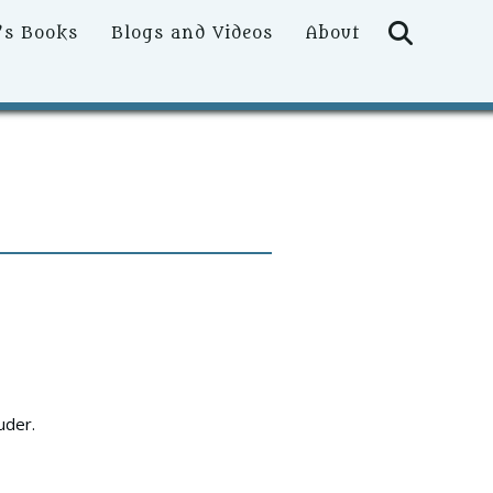
Searc
’s Books
Blogs and Videos
About
uder.