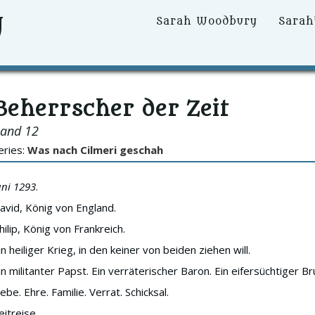
y
Primary
Sarah Woodbury
Sarah
Menu
Beherrscher der Zeit
and 12
eries:
Was nach Cilmeri geschah
uni 1293
.
avid, König von England.
hilip, König von Frankreich.
in heiliger Krieg, in den keiner von beiden ziehen will.
in militanter Papst. Ein verräterischer Baron. Ein eifersüchtiger Br
iebe. Ehre. Familie. Verrat. Schicksal.
eitreise.