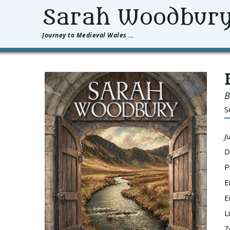
Sarah Woodbur
Journey to Medieval Wales ...
B
S
J
D
P
E
E
L
Z