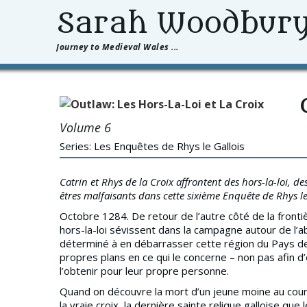
Sarah Woodbur
Journey to Medieval Wales ...
Volume 6
Series: Les Enquêtes de Rhys le Gallois
Catrin et Rhys de la Croix affrontent des hors-la-loi, d
êtres malfaisants dans cette sixième Enquête de Rhys le 
Octobre 1284. De retour de l’autre côté de la fronti
hors-la-loi sévissent dans la campagne autour de l’ab
déterminé à en débarrasser cette région du Pays de Ga
propres plans en ce qui le concerne – non pas afin d’
l’obtenir pour leur propre personne.
Quand on découvre la mort d’un jeune moine au cou
la vraie croix, la dernière sainte relique galloise qu