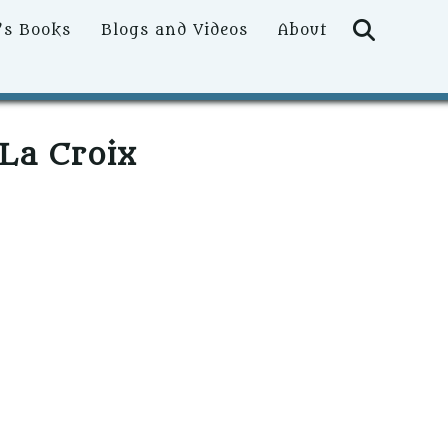
Searc
’s Books
Blogs and Videos
About
 La Croix