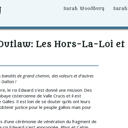
y
Primary
Sarah Woodbury
Sarah
Menu
Outlaw: Les Hors-La-Loi et
es bandits de grand chemin, des voleurs et d’autres
Gallois !
ère, le roi Edward s’est donné une mission. Des
baye cistercienne de Valle Crucis et il est
lles. Il est loin de se douter qu’ils ont leurs
obtenir justice pour le peuple gallois mais pour
rs d’une cérémonie de vénération du fragment de
e le roi Edward s’est appropriée, Rhys et Catrin